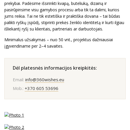
prekybai. Padėsime išsirinkti kvapą, buteliuką, dizainą ir
pasirūpinsime visu gamybos procesu arba tik ta dalimi, kurios
jums reikia. Tai ne tik estetiška ir praktiška dovana – tai būdas
palikti ryškų įspūdį, stiprinti prekės ženklo identitetą ir kurti ilgiau
išliekantį ryšį su klientais, partneriais ar darbuotojais.
Minimalus užsakymas – nuo 50 vnt., projektus dažniausiai
įgyvendiname per 2–4 savaites.
Dėl platesnės informacijos kreipkitės:
Email:
info@360wishes.eu
Mob.:
+370 605 53696