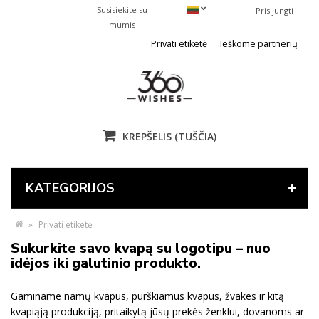
Susisiekite su
Prisijungti
mumis
Privati etiketė
Ieškome partnerių
KREPŠELIS
(TUŠČIA)
KATEGORIJOS
»
Privati etiketė
Sukurkite savo kvapą su logotipu – nuo
idėjos iki galutinio produkto.
Gaminame namų kvapus, purškiamus kvapus, žvakes ir kitą
kvapiąją produkciją, pritaikytą jūsų prekės ženklui, dovanoms ar