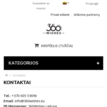
Susisiekite su
Prisijungti
mumis
Privati etiketė
Ieškome partnerių
KREPŠELIS
(TUŠČIA)
KATEGORIJOS
»
Kontaktai
KONTAKTAI
Tel.:
+370 605 53696
Email:
info@360wishes.eu
FB Messenger:
360Wishes.Lietuva