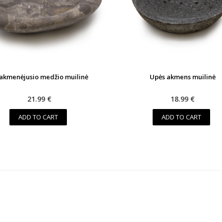
akmenėjusio medžio muilinė
Upės akmens muilinė
21.99 €
18.99 €
ADD TO CART
ADD TO CART