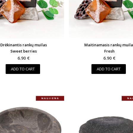
Drėkinantis rankų muilas
Maitinamasis rankų muila
Sweet berries
Fresh
6.90 €
6.90 €
ADD TO CART
ADD TO CART