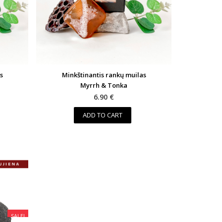
s
Minkštinantis rankų muilas
Myrrh & Tonka
6.90 €
ADD TO CART
SALE!