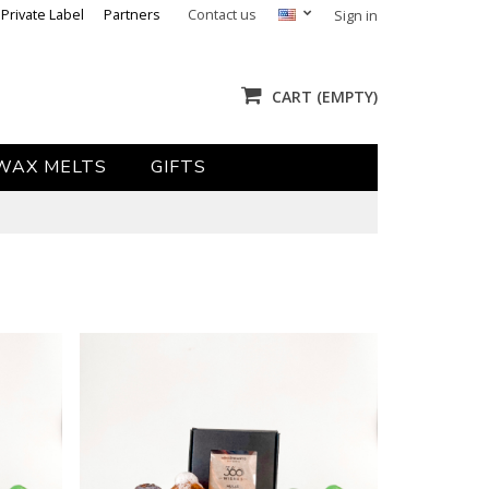
Private Label
Partners
Contact us
Sign in
CART
(EMPTY)
WAX MELTS
GIFTS