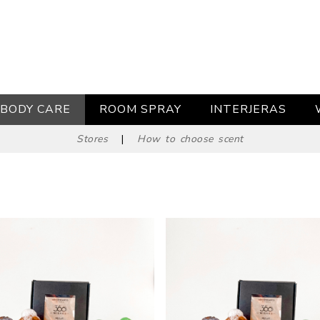
BODY CARE
ROOM SPRAY
INTERJERAS
Stores
|
How to choose scent