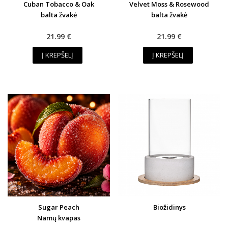
Cuban Tobacco & Oak
Velvet Moss & Rosewood
balta žvakė
balta žvakė
21.99 €
21.99 €
Į KREPŠELĮ
Į KREPŠELĮ
Sugar Peach
Biožidinys
Namų kvapas