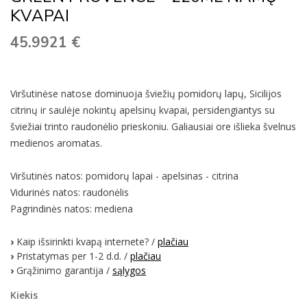
KVAPAI
45.9921
€
Viršutinėse natose dominuoja šviežių pomidorų lapų, Sicilijos
citrinų ir saulėje nokintų apelsinų kvapai, persidengiantys su
šviežiai trinto raudonėlio prieskoniu. Galiausiai ore išlieka švelnus
medienos aromatas.
Viršutinės natos: pomidorų lapai - apelsinas - citrina
Vidurinės natos: raudonėlis
Pagrindinės natos: mediena
›
Kaip išsirinkti kvapą internete? /
plačiau
›
Pristatymas per 1-2 d.d. /
plačiau
›
Grąžinimo garantija /
sąlygos
Kiekis