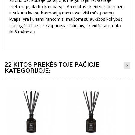
atrodo bet kokioje patalpoje: megamajame, vonioje,
svetainėje, darbo kambaryje. Aromatas skleidžiasi pamažu
ir sukuria kvapų harmoniją namuose. Visi mūsų namų
kvapai yra kuriami rankomis, maišomi su aukštos kokybės
ekologiška baze ir kvapniaisiais aliejais, skleidžia aromatą
iki 6 mėnesių.
22 KITOS PREKĖS TOJE PAČIOJE
KATEGORIJOJE: