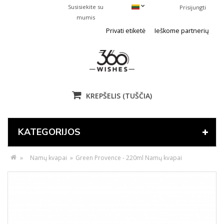
Susisiekite su
Prisijungti
mumis
Privati etiketė
Ieškome partnerių
KREPŠELIS
(TUŠČIA)
KATEGORIJOS
»
Namų kvapai
»
Green Provence - 220ml Namų kvapai