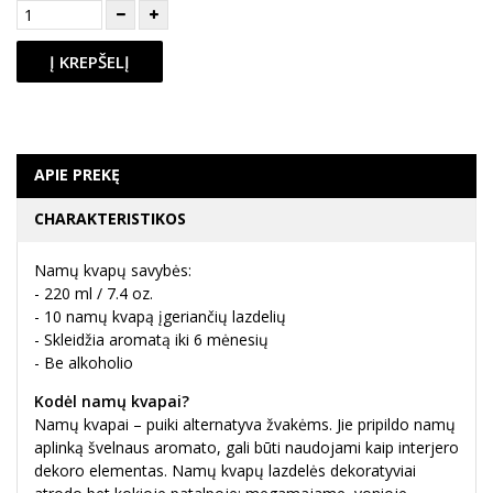
Į KREPŠELĮ
APIE PREKĘ
CHARAKTERISTIKOS
Namų kvapų savybės:
- 220 ml / 7.4 oz.
- 10 namų kvapą įgeriančių lazdelių
- Skleidžia aromatą iki 6 mėnesių
- Be alkoholio
Kodėl namų kvapai?
Namų kvapai – puiki alternatyva žvakėms. Jie pripildo namų
aplinką švelnaus aromato, gali būti naudojami kaip interjero
dekoro elementas. Namų kvapų lazdelės dekoratyviai