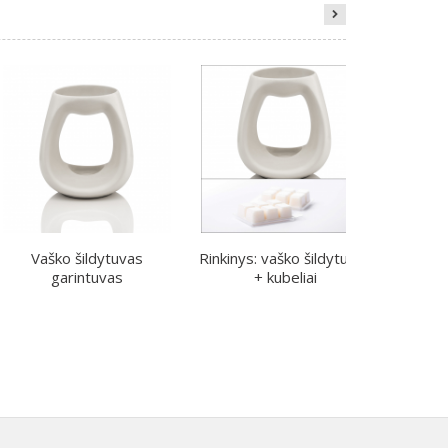
Vaško šildytuvas
Rinkinys: vaško šildytuvas
Ch
garintuvas
+ kubeliai
V