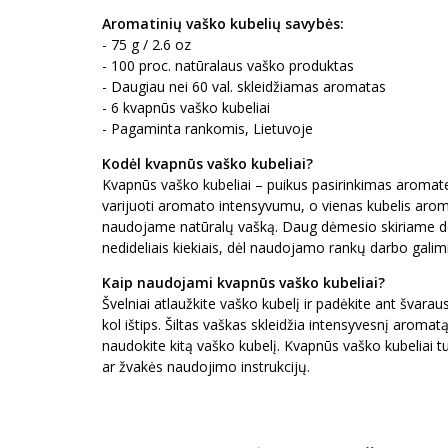
Aromatinių vaško kubelių savybės:
- 75 g / 2.6 oz
- 100 proc. natūralaus vaško produktas
- Daugiau nei 60 val. skleidžiamas aromatas
- 6 kvapnūs vaško kubeliai
- Pagaminta rankomis, Lietuvoje
Kodėl kvapnūs vaško kubeliai?
Kvapnūs vaško kubeliai – puikus pasirinkimas aromaterap
varijuoti aromato intensyvumu, o vienas kubelis aro
naudojame natūralų vašką. Daug dėmesio skiriame det
nedideliais kiekiais, dėl naudojamo rankų darbo galim
Kaip naudojami kvapnūs vaško kubeliai?
Švelniai atlaužkite vaško kubelį ir padėkite ant švarau
kol ištips. Šiltas vaškas skleidžia intensyvesnį aromatą
naudokite kitą vaško kubelį. Kvapnūs vaško kubeliai tu
ar žvakės naudojimo instrukcijų.