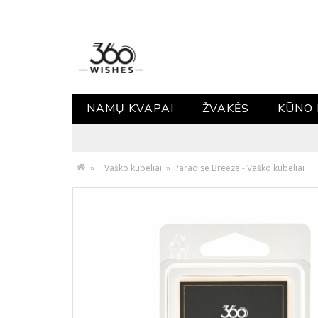
NAMŲ KVAPAI
ŽVAKĖS
KŪNO 
»
Vaško kubeliai
»
Paradise Breeze - Vaško kubeliai