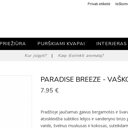
Privati etiketė
Ieškom
PRIEŽIŪRA
PURŠKIAMI KVAPAI
INTERJERAS
Kur įsigyti?
|
Kaip išsirinkti aromatą?
PARADISE BREEZE - VAŠKO
7.95
€
Pradžioje jaučiamas gaivus bergamotės ir švar
atsiskleidžia subtilios lelijos ir vandenyno brizo
vanilė, švelnus muskusas ir kokosas, suteikdam