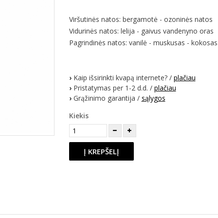
Viršutinės natos: bergamotė - ozoninės natos
Vidurinės natos: lelija - gaivus vandenyno oras
Pagrindinės natos: vanilė - muskusas - kokosas
›
Kaip išsirinkti kvapą internete? /
plačiau
›
Pristatymas per 1-2 d.d. /
plačiau
›
Grąžinimo garantija /
sąlygos
Kiekis
Į KREPŠELĮ