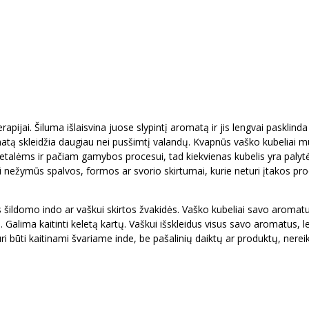
ijai. Šiluma išlaisvina juose slypintį aromatą ir jis lengvai pasklinda
matą skleidžia daugiau nei pusšimtį valandų. Kvapnūs vaško kubeliai 
alėms ir pačiam gamybos procesui, tad kiekvienas kubelis yra palyt
i nežymūs spalvos, formos ar svorio skirtumai, kurie neturi įtakos pr
s šildomo indo ar vaškui skirtos žvakidės. Vaško kubeliai savo aromatus
. Galima kaitinti keletą kartų. Vaškui išskleidus visus savo aromatus, le
ri būti kaitinami švariame inde, be pašalinių daiktų ar produktų, nereik