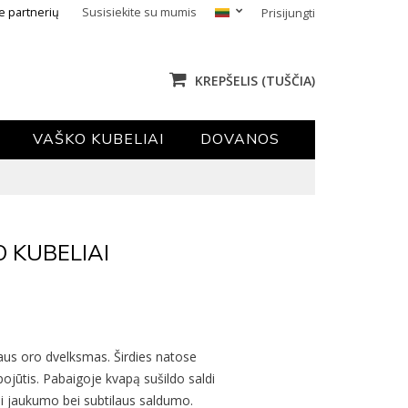
e partnerių
Susisiekite su mumis
Prisijungti
KREPŠELIS
(TUŠČIA)
VAŠKO KUBELIAI
DOVANOS
 KUBELIAI
aus oro dvelksmas. Širdies natose
 pojūtis. Pabaigoje kvapą sušildo saldi
i jaukumo bei subtilaus saldumo.