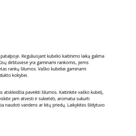
 patalpoje. Reguliuojant kubelio kaitinimo laiką galima
mūsų dirbtuvėse yra gaminami rankomis, jiems
ėtas rankų šilumos. Vaško kubeliai gaminami
odukto kokybei.
 atskleidžia paveikti šilumos. Kaitinkite vaško kubelį,
iskite jam atvėsti ir sukietėti, aromatui sukurti
ia naudoti vandens ar kitų priedų. Laikykitės šildytuvo