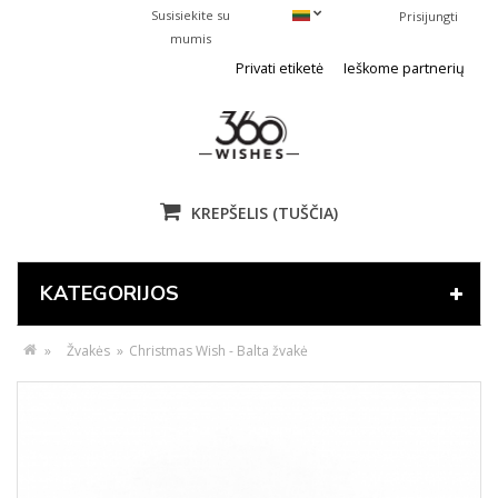
Susisiekite su
Prisijungti
mumis
Privati etiketė
Ieškome partnerių
KREPŠELIS
(TUŠČIA)
KATEGORIJOS
»
Žvakės
»
Christmas Wish - Balta žvakė