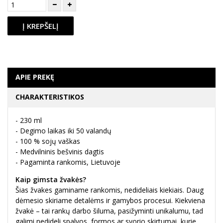
Į KREPŠELĮ
APIE PREKĘ
CHARAKTERISTIKOS
- 230 ml
- Degimo laikas iki 50 valandų
- 100 % sojų vaškas
- Medvilninis bešvinis dagtis
- Pagaminta rankomis, Lietuvoje
Kaip gimsta žvakės?
Šias žvakes gaminame rankomis, nedideliais kiekiais. Daug
dėmesio skiriame detalėms ir gamybos procesui. Kiekviena
žvakė – tai rankų darbo šiluma, pasižyminti unikalumu, tad
galimi nedideli spalvos, formos ar svorio skirtumai, kurie