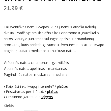
21.99
€
Tai šventiškas namų kvapas, kuris į namus atneša Kalėdų
dvasią. Pradžioje atsiskleidžia šiltos cinamono ir gvazdikėlio
natos. Viduryje juntamas sultingas apelsinų ir mandarinų
aromatas, kuris prideda gaivumo ir šventinės nuotaikos. Kvapo
pagrindą sudaro medienos ir muskuso natos.
Viršutinės natos: cinamonas - gvazdikėlis
Vidurinės natos: apelsinas - mandarinas
Pagrindinės natos: muskusas - mediena
›
Kaip išsirinkti kvapą internete? /
plačiau
›
Pristatymas per 1-2 d.d. /
plačiau
›
Grąžinimo garantija /
sąlygos
Kiekis