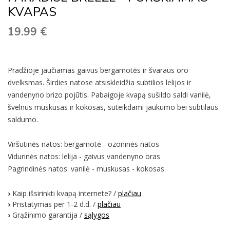
KVAPAS
19.99
€
Pradžioje jaučiamas gaivus bergamotės ir švaraus oro
dvelksmas. Širdies natose atsiskleidžia subtilios lelijos ir
vandenyno brizo pojūtis. Pabaigoje kvapą sušildo saldi vanilė,
švelnus muskusas ir kokosas, suteikdami jaukumo bei subtilaus
saldumo.
Viršutinės natos: bergamotė - ozoninės natos
Vidurinės natos: lelija - gaivus vandenyno oras
Pagrindinės natos: vanilė - muskusas - kokosas
›
Kaip išsirinkti kvapą internete? /
plačiau
›
Pristatymas per 1-2 d.d. /
plačiau
›
Grąžinimo garantija /
sąlygos