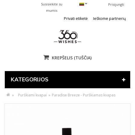
Susisiekite su
Prisijungti
mumis
Privati etiketė
Ieškome partnerių
KREPŠELIS
(TUŠČIA)
KATEGORIJOS
»
Purškiami kvapai
»
Paradise Breeze - Purškiamas kvapas