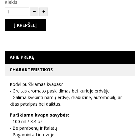
Kiekis
Į KREPŠELĮ
APIE PREKĘ
CHARAKTERISTIKOS
Kodėl purškiamas kvapas?
- Greitas aromato pasklidimas bet kurioje erdvėje.
- Galima kvėpinti namų erdvę, drabužinę, automobilį, ar
kitas patalpas bei daiktus.
Purškiamo kvapo savybės:
- 100 ml / 3.4 oz.
- Be parabenų ir ftalatų
- Pagaminta Lietuvoje